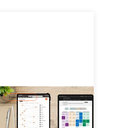
Zusammenarbeit
Persönlichkeitstests für die
Teamentwicklung: CliftonStrengths
und ID37