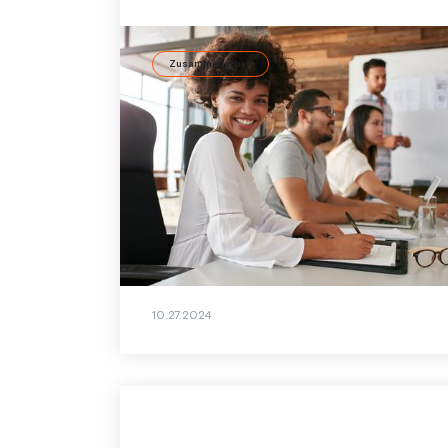
Zusammenarbeit
ESG-Strategie mit Diversity
Management vorantreiben
Ein datenbasiertes Diversity Management
Programm wie go:diversity unterstützt
Unternehmen dabei, fair zu wirtschaften,
ESG-Anforderungen zu erfüllen und den
Geschäftserfolg zu steigern.
10.27.2024