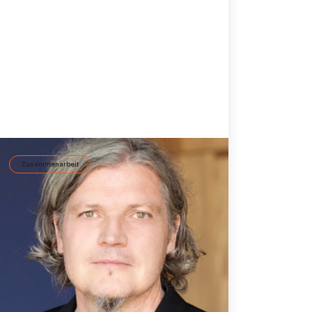
Zusammenarbeit
Mit Teamanalysen Teams effektiv
enwickeln
Warum Teamentwicklung in der agilen
Arbeitswelt entscheidend ist und wie man
sie effektiv durchführt, erklärt ID37
Geschäftsführer Thomas Staller.