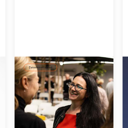
Zusammenarbeit
Kommunikation im Team verbessern
Kommunikation ist essenziell für exzellente
Teamleistung. Wie sich mit Teamanalysen
von ID37 das Potenzial von
Teamkommunikation voll auszuschöpfen
lässt, zeigen wir hier auf.