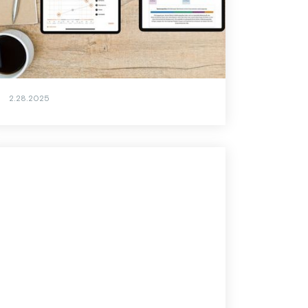
CliftonStrengths zeigt Talente, ID37 erklärt
die innere Motivation. Warum die
Kombination beider Persönlichkeitstests
Teams nachhaltig stärkt – mit
Praxisbeispiel.
2.28.2025