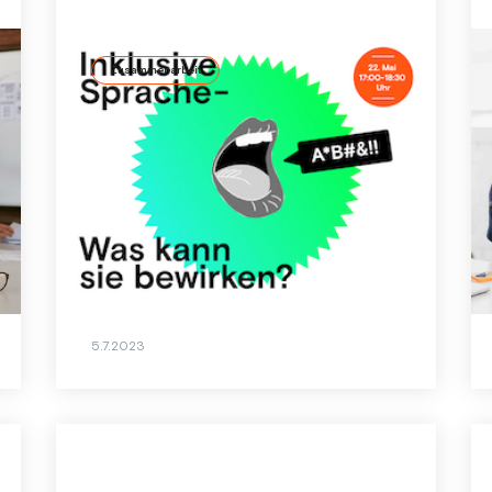
Zusammenarbeit
Inklusive Sprache: Mehr
Zufriedenheit und Leistung in
Unternehmen
Die Forderung nach inklusiver Sprache in
Unternehmen wächst. Diversity Experte
Clemens Krebs erklärt, was inklusive
Sprache ist und warum die Einführung in
Unternehmen sinnvoll ist.
5.7.2023