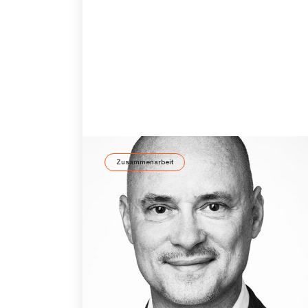
Zusammenarbeit
„Vorurteile – was tun?“
Clemens Krebs berät Unternehmen, Vielfalt
zu kultivieren. Im Interview gibt er Einblicke
aus seiner reichhaltigen Erfahrung und
seinem aktiven Einsatz für Diversity.