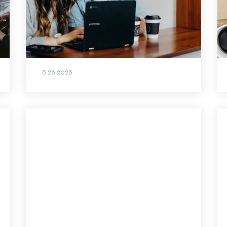
geht es mit DEI weiter? Mit strategischer
Integration statt oberflächlicher
Maßnahmen! ID37 bietet mit go:diversity
einen Ansatz für Fairness und
wirtschaftlichen Erfolg.
5.26.2025