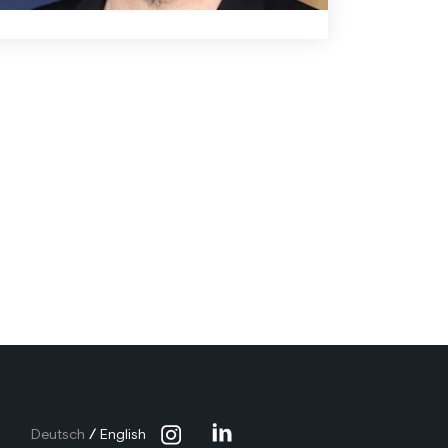
3.6.2020
Deutsch
/
English