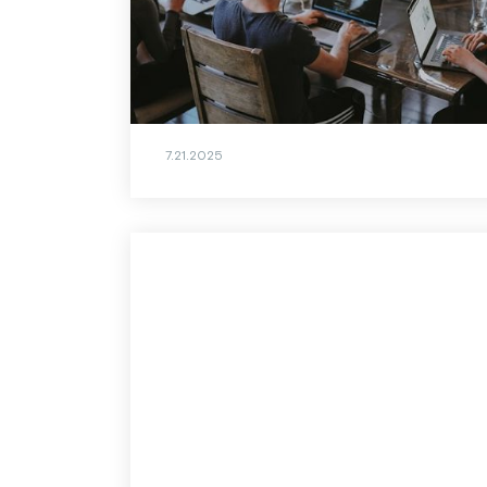
Mitarbeiterbindung braucht gute
Beziehungen. KI-gestützte Tools wie der
ID37 KI-Coach Jay helfen, Zusammenarbeit
und Employer Branding zu stärken.
7.21.2025