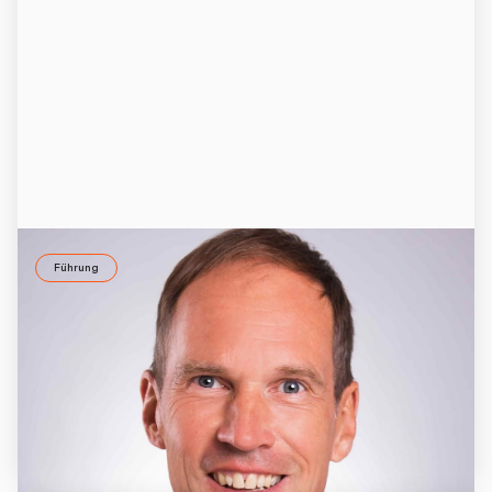
Führung
ID37 Ausbildung für Führungskräfte
Andreas Schröder ist einer der geschäftsführenden
Gesellschafter der HSP GRUPPE. Er hat sich zum ID37
Master zertifizieren lassen. Was hat ihn dazu bewogen?
10.5.2021