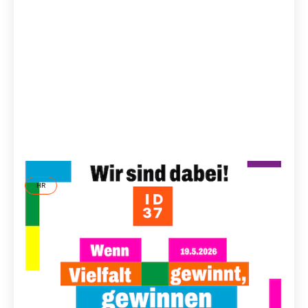
HR
Was ist Agism und wie überwinden wir
Altersdiskriminierung im Arbeitsleben?
Wie Altersdiskriminierung im Arbeitsleben aussieht und
welche Hebel Betroffene und Unternehmen haben. Ein
Expertengespräch zwischen Clemens W. Krebs und
Bettina Groetzki zum Deutschen Diversity Tag 26.