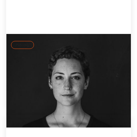
Führung
Selbstregulation: Wie Führungskräfte bewusst
statt reaktiv führen
Warum Disziplin und Selbstkontrolle im Stress versagen
und wie Führungskräfte mit Selbstregulation, ID37 Profil
und KI-Coach Jay bewusst statt reaktiv führen.
3.6.2026