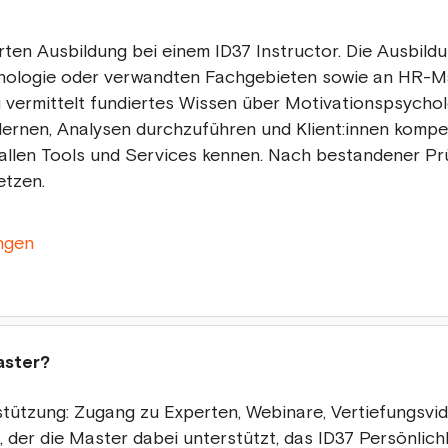
erten Ausbildung bei einem ID37 Instructor. Die Ausbild
chologie oder verwandten Fachgebieten sowie an HR-M
ng vermittelt fundiertes Wissen über Motivationspsycho
lernen, Analysen durchzuführen und Klient:innen kompe
allen Tools und Services kennen. Nach bestandener Pr
etzen.
ngen
aster?
tützung: Zugang zu Experten, Webinare, Vertiefungsvi
 der die Master dabei unterstützt, das ID37 Persönlic