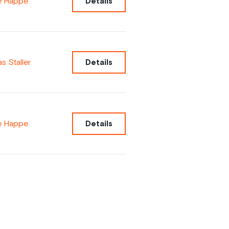
e Happe
Details
 Staller
Details
e Happe
Details