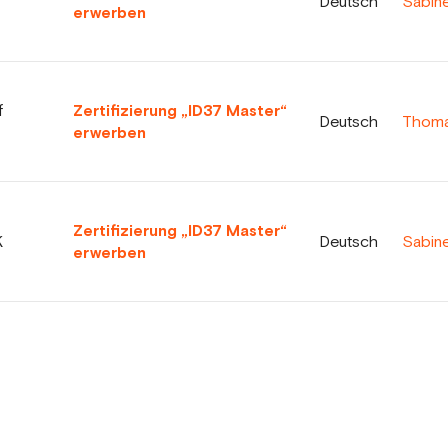
Deutsch
Sabin
erwerben
f
Zertifizierung „ID37 Master“
Deutsch
Thomas
erwerben
Zertifizierung „ID37 Master“
K
Deutsch
Sabin
erwerben