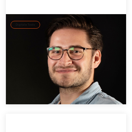
Digitale Tools
go:diversity: Scholz & Friends fördert eine
messbare und nachhaltige Diversity driven
Culture
Simon Mattaj betreut bei Scholz & Friends den Bereich
Diversity, Equity & Inclusion und Corporate Strategy.
Gemeinsam mit seinem Team hat er das Programm
go:diversity von ID37 am Standort Hamburg initiiert. Im
Interview erklärt er, weshalb.
13 May
2022