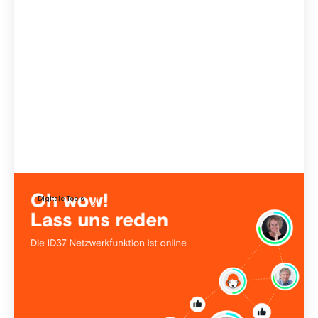
Digitale Tools
Neue Funktionen: Mehr Vernetzung, bessere
Beziehungen
ID37 Diversity-Index: Personen vernetzen sich, verstehen
ihre emotionalen Unterschiede und erhalten Impulse für
tiefe Gespräche. Mehr ID37 Funktionen kennenlernen!