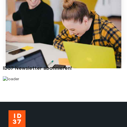
Matching: ID37 für den besten Fit
Es ist wie beim Dating: Damit Talent und Unternehmen
zusammenfinden und ihre Beziehung entwickeln können,
braucht es innovative Matching-Plattformen. Ein
Schlüsselfaktor ist die Persönlichkeit. Welchen Mehrwert
ID37 beim Business-Matching bietet und wie HR profitiert
steht hier.
18 Jun
2021
ID37 Newsletter abonnieren!