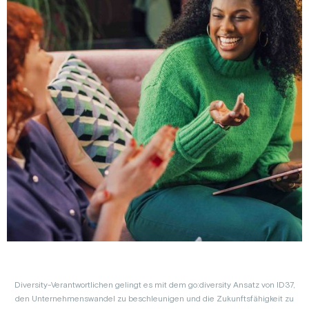
Diversity-Verantwortlichen gelingt es mit dem go:diversity Ansatz von ID37,
den Unternehmenswandel zu beschleunigen und die Zukunftsfähigkeit zu