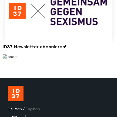
Inklusion ein. Mit dem Beitritt zum "Bündnis gegen
Sexismus" macht das Unternehmen den nächsten Schritt
und setzt ein klares Zeichen gegen
Geschlechterdiskriminierung.
4 Feb
2024
ID37 Newsletter abonnieren!
Deutsch
/
Englisch