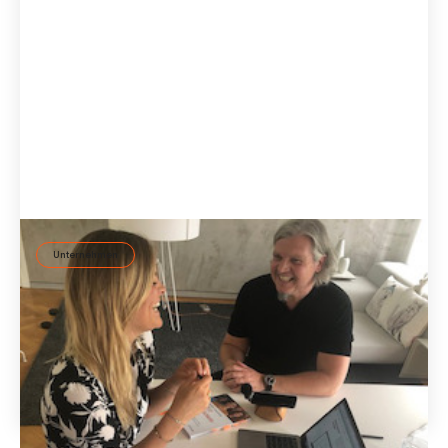
Unternehmen
„Lebensmotive Ahoi!“ Zu Gast im Podcast
Im Podcast hören, was die erfolgreiche Community
PRANA UP YOUR LIFE mit ID37 verbindet.
5 Dec
2019