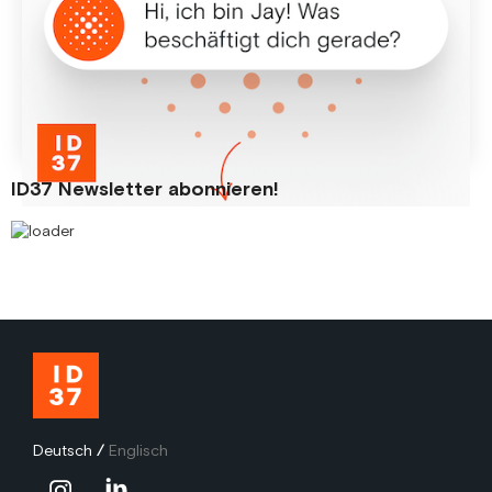
KI-Coach Jay verbindet das wissenschaftliche ID37
Persönlichkeitsmodell mit generativer KI und unterstützt
Nutzer, Coaches und HR-Manager mit personalisierten
Impulsen.
21 Feb
2026
ID37 Newsletter abonnieren!
Deutsch
/
Englisch