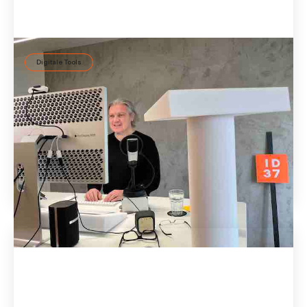
Digitale Tools
Digitale Tools für Coaches
Kunden mit online Seminaren, virtuellen Workshops &
digitalem Coaching begeistern. Thomas Staller verrät
Tipps & Tools am Beispiel seiner Arbeit mit der ID37
Persönlichkeitsanalyse.
17 May
2020