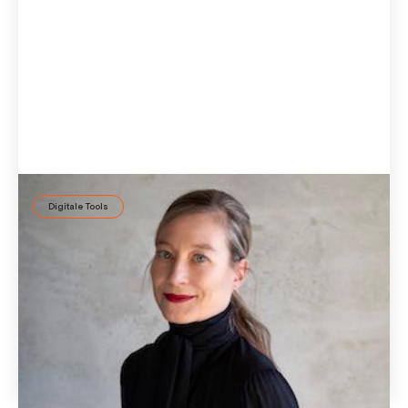
Digitale Tools
Personas authentisch erstellen, Design wirksam
gestalten
Welchen zentralen Beitrag Persönlichkeitsmodelle in der
menschenzentrierten Gestaltung leisten, weiß ID37
Geschäftsführerin Cornelia Kirschke.
21 Aug
2020