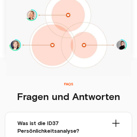
Tool für Diversity Management
ID37 macht Merkmale der Persönlichkeit sichtbar, die sich
nicht auf den ersten Blick erschließen. Wie
Persönlichkeitsprofile das Diversity Management in
Unternehmen beschleunigen, zeigen wir hier.
9 Apr
2021
FAQS
Fragen und Antworten
Was ist die ID37
Persönlichkeitsanalyse?