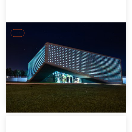
HR
Modernes Recruiting beim größten
Projektentwickler Georgiens
Businesspartner EVA hat mit CMC den ersten Kunden für
ID37 in Georgien gewonnen. Der wachsende
Bauprojektentwickler nutzt die ID37
Persönlichkeitsanalyse im Recruiting und für die
Personalentwicklung. Drei ID37 Master wurden zertifiziert.
22 Nov
2021