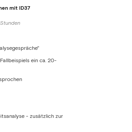
hen mit ID37
4 Stunden
Analysegespräche"
allbeispiels ein ca. 20-
besprochen
itsanalyse - zusätzlich zur