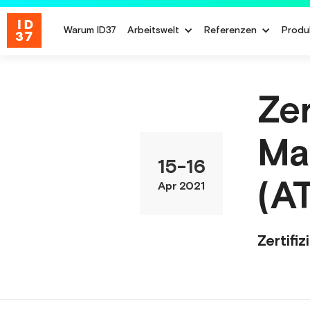
Warum ID37
Arbeitswelt
Referenzen
Produ
Zer
Ma
15
-
16
(A
Apr 2021
Zertifi