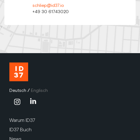
schliep@id37.io
+49 30 61743020
Deutsch
/
Englisch
Warum ID37
ID37 Buch
News