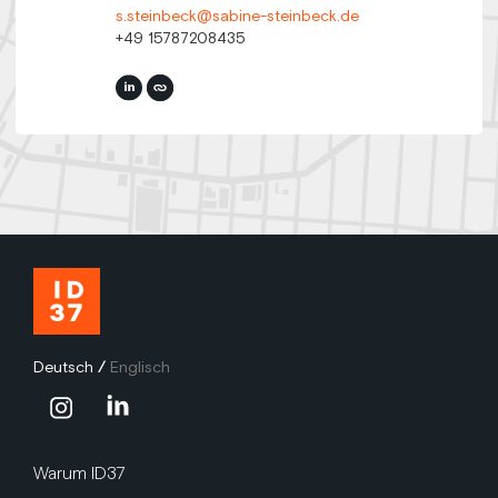
s.steinbeck@sabine-steinbeck.de
+49 15787208435
Deutsch
/
Englisch
Warum ID37