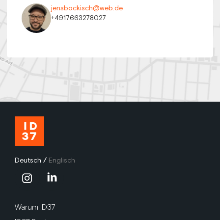
jensbockisch@web.de
+4917663278027
Deutsch
/
Englisch
Warum ID37