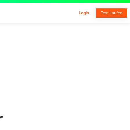
Login
Test kaufen
r