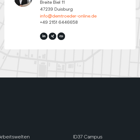
Breite Biel 11
47239 Duisburg
info@demtroeder-online.de
+49 2151 6446658
Arbeitswelten
ID37 Campus