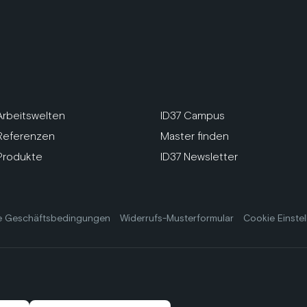
Arbeitswelten
ID37 Campus
Referenzen
Master finden
Produkte
ID37 Newsletter
e Geschäftsbedingungen
Widerrufs-Musterformular
Cookie Einste