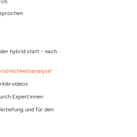
rch
besprochen
oder hybrid statt - nach
rsönlichkeitsanalyse"
rklärvideos
urch Expert:innen
ertiefung und für den