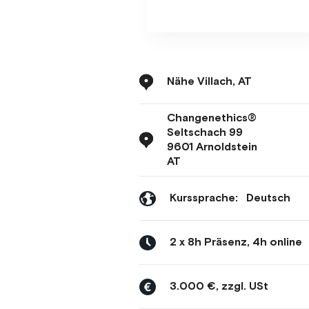
Nähe Villach, AT
Changenethics®
Seltschach 99
9601 Arnoldstein
AT
Kurssprache:
Deutsch
2 x 8h Präsenz, 4h online
3.000 €, zzgl. USt