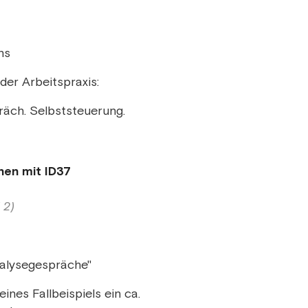
ns
der Arbeitspraxis:
räch. Selbststeuerung.
hen mit ID37
 2)
Analysegespräche"
nes Fallbeispiels ein ca.