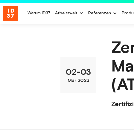
Warum ID37
Arbeitswelt
Referenzen
Produ
Zer
Ma
02
-
03
(A
Mar 2023
Zertifi